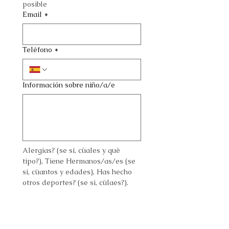
posible
Email
*
Teléfono
*
Información sobre niño/a/e
Alergias? (se si, cùales y què 
tipo?), Tiene Hermanos/as/es (se 
si, cùantos y edades), Has hecho 
otros deportes? (se si, cùlaes?).
¿Qué le motiva a inscribir a su
hijo/a en este curso?
*