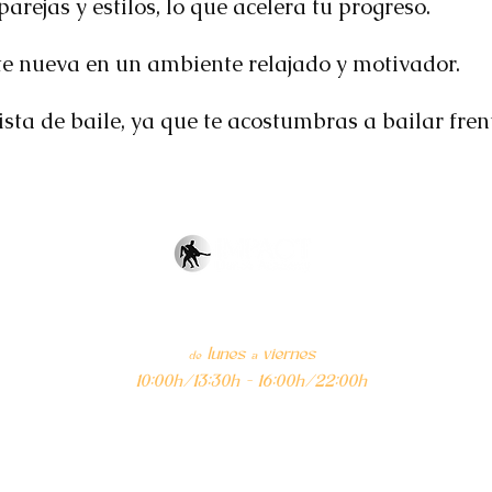
parejas y estilos, lo que acelera tu progreso.
te nueva en un ambiente relajado y motivador.
sta de baile, ya que te acostumbras a bailar frent
info@impactdanceacademy.es
+34 614017755
lunes
viernes
de
a
10:00h/13:30h - 16:00h/22:00h
Calle Xaloc, La Cala Villajoyosa
Edificio Elegance Benidorm